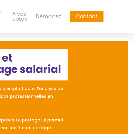
ur
A vos
Démarrez
Contact
côtés
 et
age salarial
 d’emploi) dans l’analyse de
tions professionnelles en
prises.
Le portage lui permet
e sa société de portage