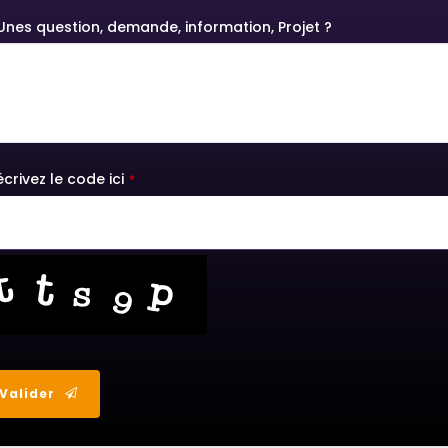
Unes question, demande, information, Projet ?
crivez le code ici
*
Valider
s