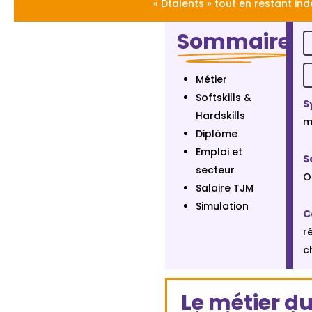
« Dtalents » tout en restant in
Sommaire
Métier
Softskills &
S
Hardskills
m
Diplôme
Emploi et
S
secteur
O
Salaire TJM
Simulation
C
r
c
Le métier d