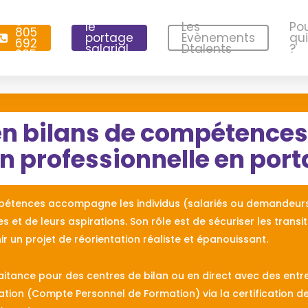
0
le
Les
Po
805
portage
Evènements
qui
692
salarial
Dtalents
?
285
n bilans de compétences
n professionnelle en port
pétences accompagne les individus (salariés ou demandeurs
s et de leurs aspirations.
Son rôle est de sécuriser les transi
ir un projet de réorientation réaliste et épanouissant.
raitance pour des centres de bilan ou en direct avec des entre
ation (Compte Personnel de Formation) via la certification d