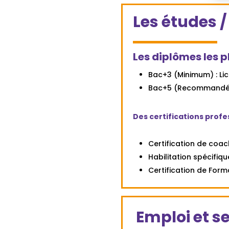
fie
Les études 
sh
be
lef
Les diplômes les p
bl
Bac+3 (Minimum) : Li
Bac+5 (Recommandé) :
Des certifications profe
Certification de coac
Habilitation spécifiqu
Certification de Form
Emploi et s