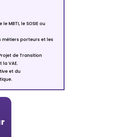
 le MBTI, le SOSIE ou
s métiers porteurs et les
 Projet de Transition
t la VAE.
tive et du
ique.
ur