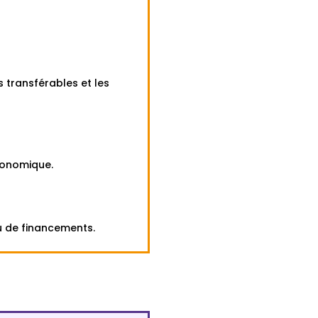
s transférables et les
économique.
u de financements.