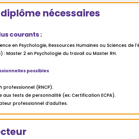
ld
/ diplôme nécessaires
ould
t
lus courants :
ank
cence en Psychologie, Ressources Humaines ou Sciences de l’
 Master 2 en Psychologie du travail ou Master RH.
ssionnelles possibles
h professionnel (RNCP).
e aux tests de personnalité (ex: Certification ECPA).
ateur professionnel d’adultes.
ecteur