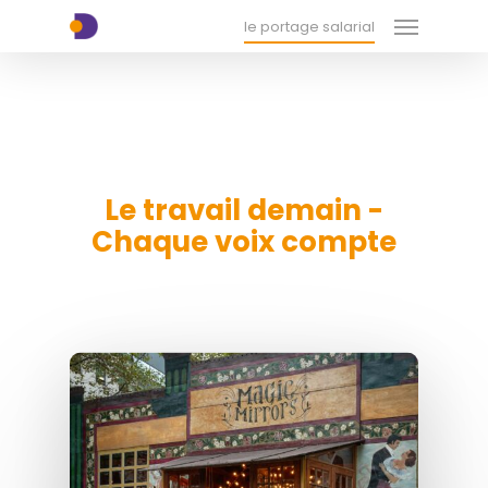
Menu
Skip
xx-xx-xx-xx
le portage salarial
to
main
content
Le travail demain -
Chaque voix compte