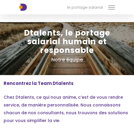
Menu
Skip
xx-xx-xx-xx
le portage salarial
to
main
content
Dtalents, le portage
salarial humain et
responsable
Notre équipe
R
e
n
c
o
n
t
r
e
z
l
a
T
e
a
m
D
t
a
l
e
n
t
s
Chez Dtalents, ce qui nous anime, c’est de vous rendre
service, de manière personnalisée. Nous connaissons
chacun de nos consultants, nous trouvons des solutions
pour vous simplifier la vie.