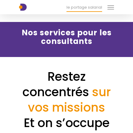
Menu
Skip
xx-xx-xx-xx
le portage salarial
to
main
content
Nos services pour les
consultants
Restez
concentrés
sur
vos missions
Et on s’occupe