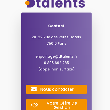
Contact
20-22 Rue des Petits Hôtels
75010 Paris
enportage@dtalents.fr
0 805 692 285
(appel non surtaxé)
Nous contacter
Votre Offre De
Gestion