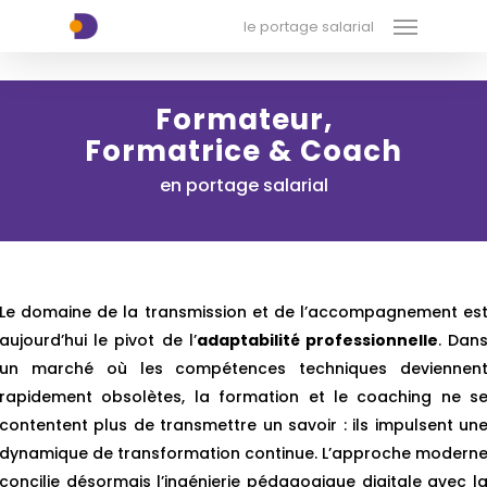
Menu
Skip
xx-xx-xx-xx
le portage salarial
to
main
content
Formateur,
Formatrice & Coach
en portage salarial
Le domaine de la transmission et de l’accompagnement es
aujourd’hui le pivot de l’
adaptabilité professionnelle
. Dan
un marché où les compétences techniques deviennen
rapidement obsolètes, la formation et le coaching ne s
contentent plus de transmettre un savoir : ils impulsent un
dynamique de transformation continue. L’approche modern
concilie désormais l’ingénierie pédagogique digitale avec l