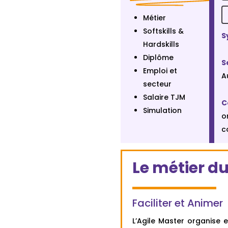
Métier
Softskills &
S
Hardskills
Diplôme
S
Emploi et
A
secteur
Salaire TJM
C
Simulation
o
c
Le métier d
Faciliter et Animer
L’Agile Master organise e