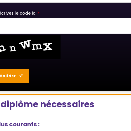
crivez le code ici
*
Valider
s
ld
/ diplôme nécessaires
ould
t
lus courants :
ank