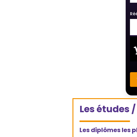
Réé
Thi
fie
Les études 
sh
be
lef
Les diplômes les p
bl