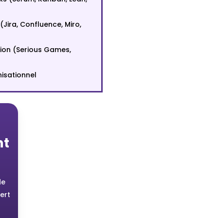
(Jira, Confluence, Miro,
tion (Serious Games,
isationnel
nt
de
ert