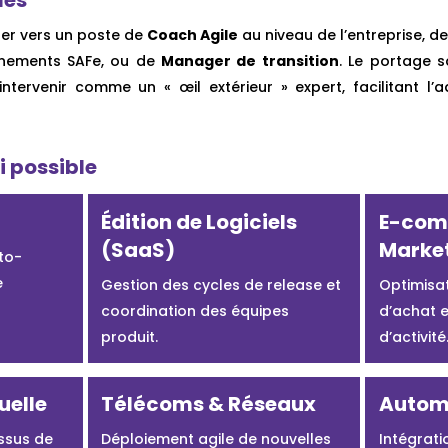
uer vers un poste de
Coach Agile
au niveau de l’entreprise, d
nements SAFe, ou de
Manager de transition
. Le portage s
’intervenir comme un « œil extérieur » expert, facilitant l
i possible
Édition de Logiciels
E-com
(SaaS)
Marke
to-
e
Gestion des cycles de release et
Optimisa
coordination des équipes
d’achat e
produit.
d’activité
uelle
Télécoms & Réseaux
Automo
essus de
Déploiement agile de nouvelles
Intégrati