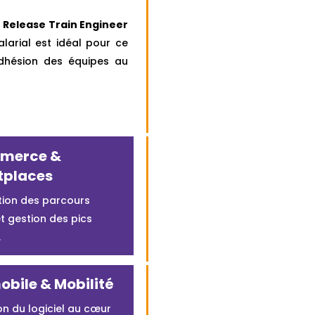
e
Release Train Engineer
alarial est idéal pour ce
’adhésion des équipes au
merce &
tplaces
tion des parcours
t gestion des pics
.
bile & Mobilité
on du logiciel au cœur