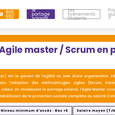
0
le
Les
Po
805
portage
Evènements
qui
692
salarial
Dtalents
?
285
Agile master / Scrum en 
r) est le garant de l’agilité au sein d’une organisation. Véri
ns l’adoption des méthodologies agiles (Scrum, Kanba
e valeur. En choisissant le portage salarial, l’Agile Master c
bénéficiant de la protection sociale complète du salarié (ret
Niveau minimum d'accès : Bac +5
Salaire moyen (TJM