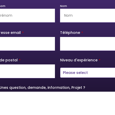
nom
Nom
resse email
Téléphone
*
*
de postal
Niveau d'expérience
*
*
Please select
Unes question, demande, information, Projet ?