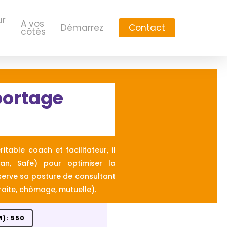
ur
A vos
Démarrez
Contact
côtés
portage
table coach et facilitateur, il
n, Safe) pour optimiser la
onserve sa posture de consultant
raite, chômage, mutuelle).
): 550