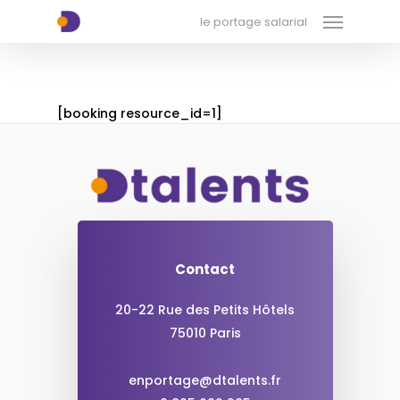
Menu
Skip
xx-xx-xx-xx
le portage salarial
to
main
content
[booking resource_id=1]
Contact
20-22 Rue des Petits Hôtels
75010 Paris
enportage@dtalents.fr