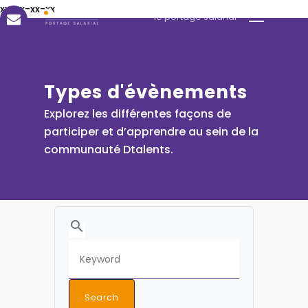
Menu
Skip
xx-xx-xx-xx
le portage salarial
to
main
content
Types d'évènements
Explorez les différentes façons de
participer et d’apprendre au sein de la
communauté Dtalents.
search