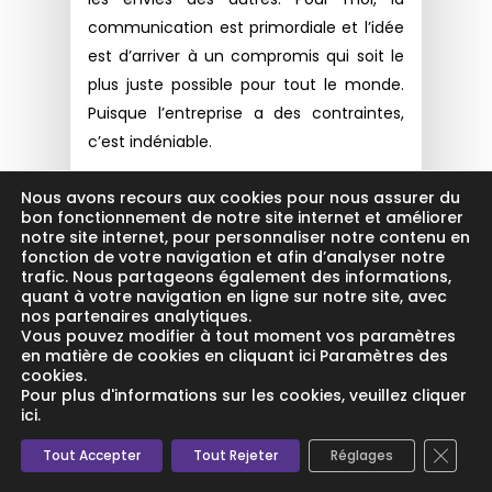
communication est primordiale et l’idée
est d’arriver à un compromis qui soit le
plus juste possible pour tout le monde.
Puisque l’entreprise a des contraintes,
c’est indéniable.
Nous avons recours aux cookies pour nous assurer du
Pour que tout le monde s’entende bien,
bon fonctionnement de notre site internet et améliorer
il faut que les gens communiquent et
notre site internet, pour personnaliser notre contenu en
comprennent aussi les contraintes des
fonction de votre navigation et afin d’analyser notre
trafic. Nous partageons également des informations,
autres, parce que sinon, ça ne
quant à votre navigation en ligne sur notre site, avec
fonctionne pas.
nos partenaires analytiques.
Vous pouvez modifier à tout moment vos paramètres
en matière de cookies en cliquant ici Paramètres des
C’est nécessaire. Parfois, je peux
cookies.
Pour plus d'informations sur les cookies, veuillez cliquer
changer d’avis sur un sujet et pourtant
ici.
je ne me suis pas transformée.
Mais il y a
Fermer
Tout Accepter
Tout Rejeter
Réglages
des choses qui passent par la discussion.
La vie est faite de compromis. On ne