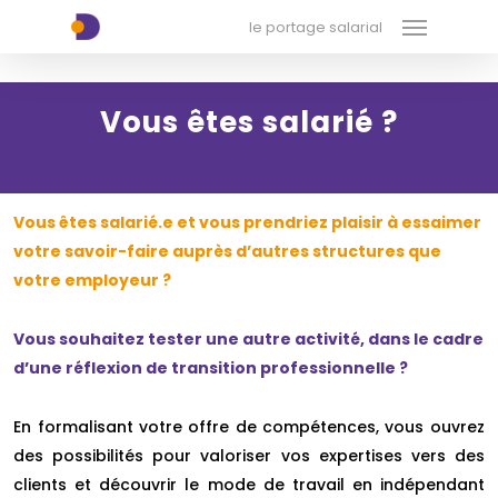
Menu
Skip
xx-xx-xx-xx
le portage salarial
to
main
content
Vous êtes salarié ?
Vous êtes salarié.e et vous prendriez plaisir à essaimer
votre savoir-faire auprès d’autres structures que
votre employeur ?
Vous souhaitez tester une autre activité, dans le cadre
d’une réflexion de transition professionnelle ?
En formalisant votre offre de compétences, vous ouvrez
des possibilités pour valoriser vos expertises vers des
clients et découvrir le mode de travail en indépendant