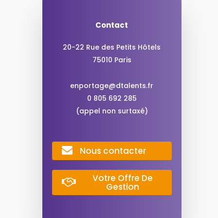
Contact
20-22 Rue des Petits Hôtels
75010 Paris
enportage@dtalents.fr
0 805 692 285
(appel non surtaxé)
Nous contacter
Votre Offre De
Gestion