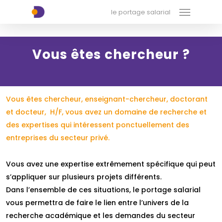
Menu
Skip
xx-xx-xx-xx
le portage salarial
to
main
content
Vous êtes chercheur ?
Vous êtes chercheur, enseignant-chercheur, doctorant
et docteur, H/F, vous avez un domaine de recherche et
des expertises qui intéressent ponctuellement des
entreprises du secteur privé.
Vous avez une expertise extrêmement spécifique qui peut
s’appliquer sur plusieurs projets différents.
Dans l’ensemble de ces situations, le portage salarial
vous permettra de faire le lien entre l’univers de la
recherche académique et les demandes du secteur